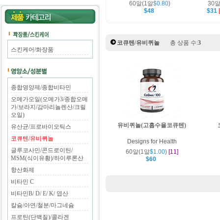
60알(1알
$0.80
)
30알
$48
$31
코큐텐/유비퀴놀
총 상품 수:
3
스킨케어/화장품
종합영양제/종합비타민
오메가오일(오메가3/종합오메
가/보라지/감마리놀렌산/크릴
오일)
유비퀴놀(고흡수율코큐텐)
유산균/프로바이오틱스
코큐텐/유비퀴놀
Designs for Health
글루코사민/콘드로이틴/
60알(1알
$1.00
)
[11]
MSM(식이유황)/하이루론산
$60
항산화제
비타민 C
비타민B/ D/ E/ K/ 엽산
칼슘/아연/철분/마그네슘
프로틴(단백질)/콜라겐