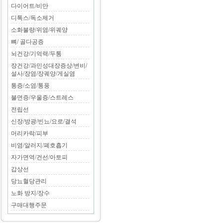
다이어트/비만
디톡스/독소제거
소화불량/위염/위궤양
뼈/ 골다공증
뇌건강/기억력/두통
장건강/과민성대장증상/변비/
설사/장염/장궤양/게실염
통증/소염/통풍
불면증/우울증/스트레스
전립선
신장/방광/빈뇨/요로/결석
머리카락/피부
비염/알러지/폐호흡기
자가면역/건선/아토피
갑상선
당뇨혈당관리
노화 방지/장수
구매대행주문