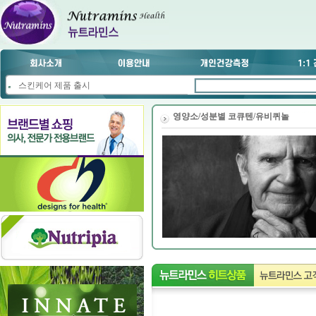
스킨케어 제품 출시
영양소/성분별
코큐텐/유비퀴놀