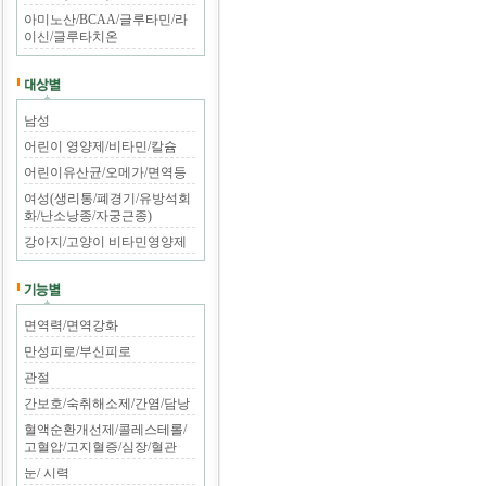
아미노산/BCAA/글루타민/라
이신/글루타치온
남성
어린이 영양제/비타민/칼슘
어린이유산균/오메가/면역등
여성(생리통/폐경기/유방석회
화/난소낭종/자궁근종)
강아지/고양이 비타민영양제
면역력/면역강화
만성피로/부신피로
관절
간보호/숙취해소제/간염/담낭
혈액순환개선제/콜레스테롤/
고혈압/고지혈증/심장/혈관
눈/ 시력