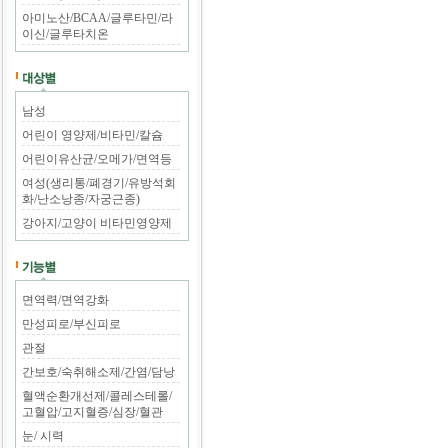
아미노산/BCAA/글루타민/라
이신/글루타치온
남성
어린이 영양제/비타민/칼슘
어린이유산균/오메가/면역등
여성(생리통/폐경기/유방석회
화/난소낭종/자궁근종)
강아지/고양이 비타민영양제
면역력/면역강화
만성피로/부신피로
관절
간보호/숙취해소제/간염/담낭
혈액순환개선제/콜레스테롤/
고혈압/고지혈증/심장/혈관
눈/ 시력