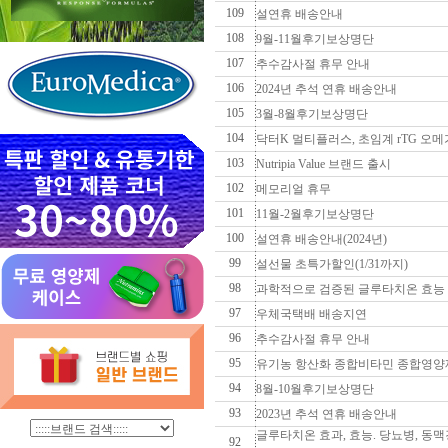
109
설연휴 배송안내
108
9월-11월후기보상명단
107
추수감사절 휴무 안내
106
2024년 추석 연휴 배송안내
105
3월-8월후기보상명단
104
닥터K 멀티플러스, 초임계 rTG 오메
103
Nutripia Value 브랜드 출시
102
메모리얼 휴무
101
11월-2월후기보상명단
100
설연휴 배송안내(2024년)
99
설선물 초특가할인(1/31까지)
98
과학적으로 검증된 글루타치온 효능 
97
우체국택배 배송지연
96
추수감사절 휴무 안내
95
유기농 항산화 종합비타민 종합영양
94
8월-10월후기보상명단
93
2023년 추석 연휴 배송안내
글루타치온 효과, 효능. 당뇨병, 동맥경
92