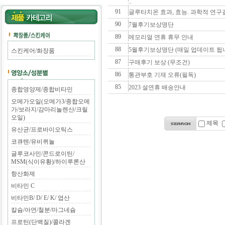
..
91
글루타치온 효과, 효능. 과학적 연구
90
7월후기보상명단
89
메모리얼 연휴 휴무 안내
88
5월후기보상명단 (매일 업데이트 됩
스킨케어/화장품
87
구매후기 보상 (무조건)
86
통관부호 기재 오류(필독)
85
2023 설연휴 배송안내
종합영양제/종합비타민
오메가오일(오메가3/종합오메
가/보라지/감마리놀렌산/크릴
오일)
제목
유산균/프로바이오틱스
코큐텐/유비퀴놀
글루코사민/콘드로이틴/
MSM(식이유황)/하이루론산
항산화제
비타민 C
비타민B/ D/ E/ K/ 엽산
칼슘/아연/철분/마그네슘
프로틴(단백질)/콜라겐