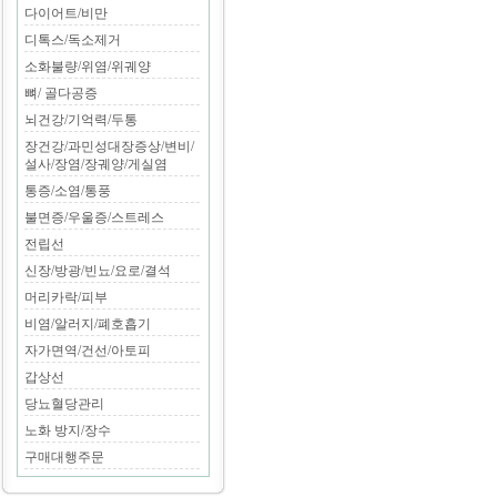
다이어트/비만
디톡스/독소제거
소화불량/위염/위궤양
뼈/ 골다공증
뇌건강/기억력/두통
장건강/과민성대장증상/변비/
설사/장염/장궤양/게실염
통증/소염/통풍
불면증/우울증/스트레스
전립선
신장/방광/빈뇨/요로/결석
머리카락/피부
비염/알러지/폐호흡기
자가면역/건선/아토피
갑상선
당뇨혈당관리
노화 방지/장수
구매대행주문