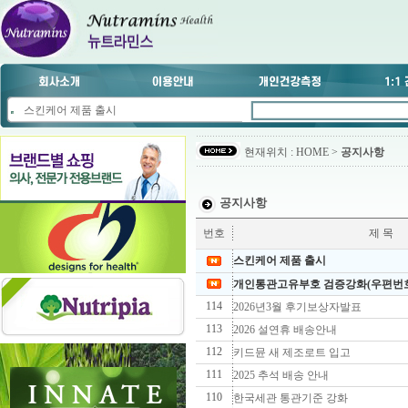
스킨케어 제품 출시
현재위치 : HOME >
공지사항
공지사항
번호
제 목
스킨케어 제품 출시
개인통관고유부호 검증강화(우편번호
114
2026년3월 후기보상자발표
113
2026 설연휴 배송안내
112
키드뮨 새 제조로트 입고
111
2025 추석 배송 안내
110
한국세관 통관기준 강화