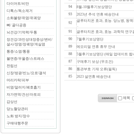
다이어트/비만
94
8월-10월후기보상명단
디톡스/독소제거
93
2023년 추석 연휴 배송안내
소화불량/위염/위궤양
글루타치온 효과, 효능. 당뇨병, 동맥경
92
뼈/ 골다공증
..
91
글루타치온 효과, 효능. 과학적 연구
뇌건강/기억력/두통
90
7월후기보상명단
장건강/과민성대장증상/변비/
설사/장염/장궤양/게실염
89
메모리얼 연휴 휴무 안내
통증/소염/통풍
88
5월후기보상명단 (매일 업데이트 됩
불면증/우울증/스트레스
87
구매후기 보상 (무조건)
전립선
86
통관부호 기재 오류(필독)
신장/방광/빈뇨/요로/결석
85
2023 설연휴 배송안내
머리카락/피부
비염/알러지/폐호흡기
자가면역/건선/아토피
제목
갑상선
당뇨혈당관리
노화 방지/장수
구매대행주문