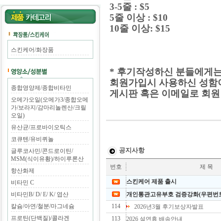
3-5줄 : $5
5줄 이상 : $10
10줄 이상: $15
스킨케어/화장품
* 후기작성하신 분들에게는
회원가입시 사용하신 성함
종합영양제/종합비타민
게시판 혹은 이메일로 회원
오메가오일(오메가3/종합오메
가/보라지/감마리놀렌산/크릴
오일)
유산균/프로바이오틱스
코큐텐/유비퀴놀
공지사항
글루코사민/콘드로이틴/
MSM(식이유황)/하이루론산
번호
제 목
항산화제
스킨케어 제품 출시
비타민 C
비타민B/ D/ E/ K/ 엽산
개인통관고유부호 검증강화(우편번호
칼슘/아연/철분/마그네슘
114
2026년3월 후기보상자발표
프로틴(단백질)/콜라겐
113
2026 설연휴 배송안내