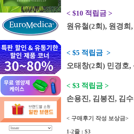
< $10 적립금 >
원유철(2회), 원경희,
< $5 적립금 >
오태창(2회) 민경호,
< $3 적립금 >
손용진, 김봉진, 김수지,
< 구매후기 작성 보상금>
1-2줄 : $3