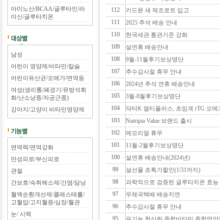
아미노산/BCAA/글루타민/라
112
키드뮨 새 제조로트 입고
이신/글루타치온
111
2025 추석 배송 안내
110
한국세관 통관기준 강화
109
설연휴 배송안내
남성
108
9월-11월후기보상명단
어린이 영양제/비타민/칼슘
107
추수감사절 휴무 안내
어린이유산균/오메가/면역등
106
2024년 추석 연휴 배송안내
여성(생리통/폐경기/유방석회
105
3월-8월후기보상명단
화/난소낭종/자궁근종)
104
닥터K 멀티플러스, 초임계 rTG 오메
강아지/고양이 비타민영양제
103
Nutripia Value 브랜드 출시
102
메모리얼 휴무
101
11월-2월후기보상명단
면역력/면역강화
100
설연휴 배송안내(2024년)
만성피로/부신피로
99
설선물 초특가할인(1/31까지)
관절
98
과학적으로 검증된 글루타치온 효능 
간보호/숙취해소제/간염/담낭
97
혈액순환개선제/콜레스테롤/
우체국택배 배송지연
고혈압/고지혈증/심장/혈관
96
추수감사절 휴무 안내
눈/ 시력
95
유기농 항산화 종합비타민 종합영양