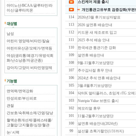
스킨케어 제품 출시
아미노산/BCAA/글루타민/라
개인통관고유부호 검증강화(우편번
이신/글루타치온
114
2026년3월 후기보상자발표
113
2026 설연휴 배송안내
112
키드뮨 새 제조로트 입고
남성
111
2025 추석 배송 안내
어린이 영양제/비타민/칼슘
110
한국세관 통관기준 강화
어린이유산균/오메가/면역등
109
설연휴 배송안내
여성(생리통/폐경기/유방석회
화/난소낭종/자궁근종)
108
9월-11월후기보상명단
강아지/고양이 비타민영양제
107
추수감사절 휴무 안내
106
2024년 추석 연휴 배송안내
105
3월-8월후기보상명단
면역력/면역강화
104
닥터K 멀티플러스, 초임계 rTG 오메
만성피로/부신피로
103
Nutripia Value 브랜드 출시
관절
102
메모리얼 휴무
간보호/숙취해소제/간염/담낭
101
11월-2월후기보상명단
혈액순환개선제/콜레스테롤/
100
설연휴 배송안내(2024년)
고혈압/고지혈증/심장/혈관
99
설선물 초특가할인(1/31까지)
눈/ 시력