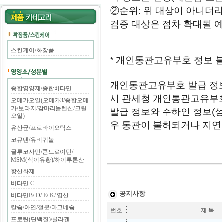
②순위: 위 대상이 아니더라
검증 대상은 점차 확대될 
스킨케어/화장품
* 개인통관고유부호 정보 불
개인통관고유부호 발급 정보(
종합영양제/종합비타민
시 관세청 개인통관고유부호
오메가오일(오메가3/종합오메
가/보라지/감마리놀렌산/크릴
발급 정보와 수하인 정보(성
오일)
우 통관이 불허되거나 지연
유산균/프로바이오틱스
코큐텐/유비퀴놀
글루코사민/콘드로이틴/
MSM(식이유황)/하이루론산
항산화제
비타민 C
공지사항
비타민B/ D/ E/ K/ 엽산
칼슘/아연/철분/마그네슘
번호
제 목
프로틴(단백질)/콜라겐