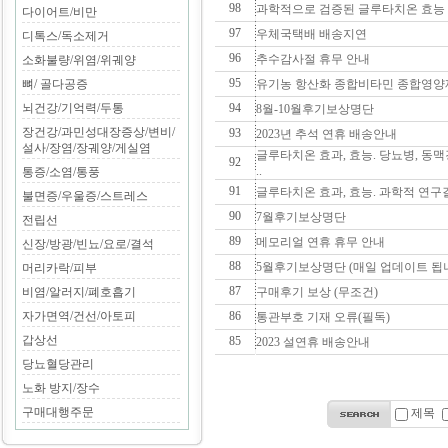
98
과학적으로 검증된 글루타치온 효능 
다이어트/비만
97
우체국택배 배송지연
디톡스/독소제거
96
추수감사절 휴무 안내
소화불량/위염/위궤양
95
뼈/ 골다공증
유기농 항산화 종합비타민 종합영양
뇌건강/기억력/두통
94
8월-10월후기보상명단
장건강/과민성대장증상/변비/
93
2023년 추석 연휴 배송안내
설사/장염/장궤양/게실염
글루타치온 효과, 효능. 당뇨병, 동맥경
92
..
통증/소염/통풍
91
글루타치온 효과, 효능. 과학적 연구
불면증/우울증/스트레스
90
7월후기보상명단
전립선
89
메모리얼 연휴 휴무 안내
신장/방광/빈뇨/요로/결석
88
5월후기보상명단 (매일 업데이트 됩
머리카락/피부
87
비염/알러지/폐호흡기
구매후기 보상 (무조건)
자가면역/건선/아토피
86
통관부호 기재 오류(필독)
갑상선
85
2023 설연휴 배송안내
당뇨혈당관리
노화 방지/장수
구매대행주문
제목