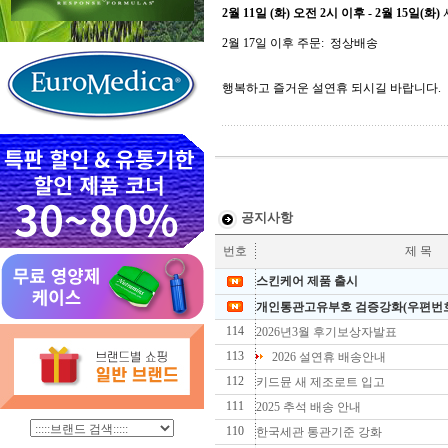
2월 11일 (화)
오전 2시 이후 - 2월 15일(화)
2월 17일
이후
주문: 정상배송
행복하고 즐거운 설연휴 되시길 바랍니다.
공지사항
번호
제 목
스킨케어 제품 출시
개인통관고유부호 검증강화(우편번호
114
2026년3월 후기보상자발표
113
2026 설연휴 배송안내
112
키드뮨 새 제조로트 입고
111
2025 추석 배송 안내
110
한국세관 통관기준 강화