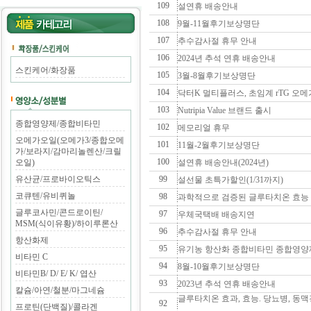
109
설연휴 배송안내
108
9월-11월후기보상명단
107
추수감사절 휴무 안내
106
2024년 추석 연휴 배송안내
스킨케어/화장품
105
3월-8월후기보상명단
104
닥터K 멀티플러스, 초임계 rTG 오메
103
Nutripia Value 브랜드 출시
종합영양제/종합비타민
102
메모리얼 휴무
오메가오일(오메가3/종합오메
101
11월-2월후기보상명단
가/보라지/감마리놀렌산/크릴
100
오일)
설연휴 배송안내(2024년)
유산균/프로바이오틱스
99
설선물 초특가할인(1/31까지)
코큐텐/유비퀴놀
98
과학적으로 검증된 글루타치온 효능 
글루코사민/콘드로이틴/
97
우체국택배 배송지연
MSM(식이유황)/하이루론산
96
추수감사절 휴무 안내
항산화제
95
유기농 항산화 종합비타민 종합영양
비타민 C
94
8월-10월후기보상명단
비타민B/ D/ E/ K/ 엽산
93
2023년 추석 연휴 배송안내
칼슘/아연/철분/마그네슘
글루타치온 효과, 효능. 당뇨병, 동맥경
92
프로틴(단백질)/콜라겐
..