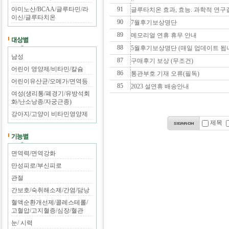
아미노산/BCAA/글루타민/라
91
글루타치온 효과, 효능. 과학적 연구
이신/글루타치온
90
7월후기보상명단
89
메모리얼 연휴 휴무 안내
88
5월후기보상명단 (매일 업데이트 됩
남성
87
구매후기 보상 (무조건)
어린이 영양제/비타민/칼슘
86
통관부호 기재 오류(필독)
어린이유산균/오메가/면역등
85
2023 설연휴 배송안내
여성(생리통/폐경기/유방석회
화/난소낭종/자궁근종)
강아지/고양이 비타민영양제
제목
면역력/면역강화
만성피로/부신피로
관절
간보호/숙취해소제/간염/담낭
혈액순환개선제/콜레스테롤/
고혈압/고지혈증/심장/혈관
눈/ 시력