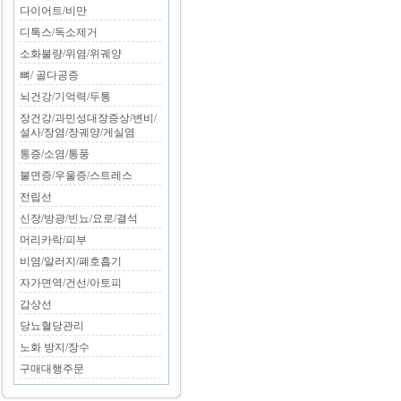
다이어트/비만
디톡스/독소제거
소화불량/위염/위궤양
뼈/ 골다공증
뇌건강/기억력/두통
장건강/과민성대장증상/변비/
설사/장염/장궤양/게실염
통증/소염/통풍
불면증/우울증/스트레스
전립선
신장/방광/빈뇨/요로/결석
머리카락/피부
비염/알러지/폐호흡기
자가면역/건선/아토피
갑상선
당뇨혈당관리
노화 방지/장수
구매대행주문