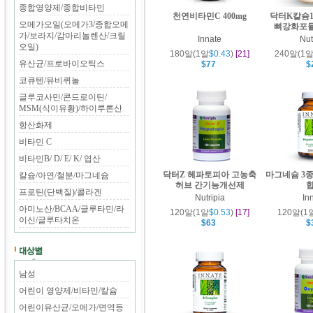
종합영양제/종합비타민
천연비타민C 400mg
닥터K칼슘
오메가오일(오메가3/종합오메
뼈강화포뮬
가/보라지/감마리놀렌산/크릴
Innate
Nut
오일)
180알(1알
$0.43
)
[21]
240알(1
유산균/프로바이오틱스
$77
$
코큐텐/유비퀴놀
글루코사민/콘드로이틴/
MSM(식이유황)/하이루론산
항산화제
비타민 C
비타민B/ D/ E/ K/ 엽산
닥터Z 헤파토피아 고농축
마그네슘 3종
칼슘/아연/철분/마그네슘
허브 간기능개선제
프로틴(단백질)/콜라겐
Nutripia
In
아미노산/BCAA/글루타민/라
120알(1알
$0.53
)
[17]
120알(1
이신/글루타치온
$63
$
남성
어린이 영양제/비타민/칼슘
어린이유산균/오메가/면역등