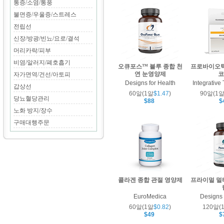
통증/소염/통풍
불면증/우울증/스트레스
전립선
신장/방광/빈뇨/요로/결석
머리카락/피부
비염/알러지/폐호흡기
오큐포스™ 블루 종합 천
프로바이오틱
연 눈영양제
코
자가면역/건선/아토피
Designs for Health
Integrative
갑상선
60알(1알
$1.47
)
90알(1
당뇨혈당관리
$88
$
노화 방지/장수
구매대행주문
콜라겐 종합 관절 영양제
프라이멀 멀
EuroMedica
Designs 
60알(1알
$0.82
)
120알(
$49
$