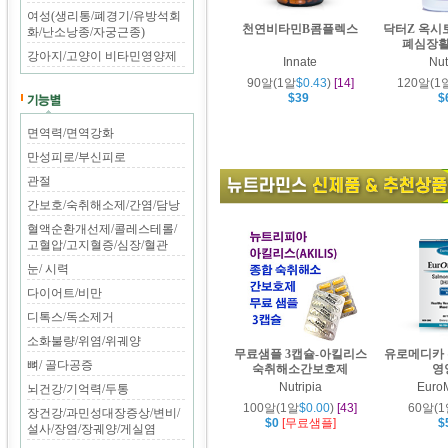
여성(생리통/폐경기/유방석회
천연비타민B콤플렉스
닥터Z 옥시
화/난소낭종/자궁근종)
폐심장
강아지/고양이 비타민영양제
Innate
Nut
90알(1알
$0.43
)
[14]
120알(1
$39
$
면역력/면역강화
만성피로/부신피로
관절
간보호/숙취해소제/간염/담낭
혈액순환개선제/콜레스테롤/
고혈압/고지혈증/심장/혈관
눈/ 시력
다이어트/비만
디톡스/독소제거
소화불량/위염/위궤양
무료샘플 3캡슐-아킬리스
유로메디카 
뼈/ 골다공증
숙취해소간보호제
영
Nutripia
Euro
뇌건강/기억력/두통
100알(1알
$0.00
)
[43]
60알(
장건강/과민성대장증상/변비/
$0
[무료샘플]
$
설사/장염/장궤양/게실염