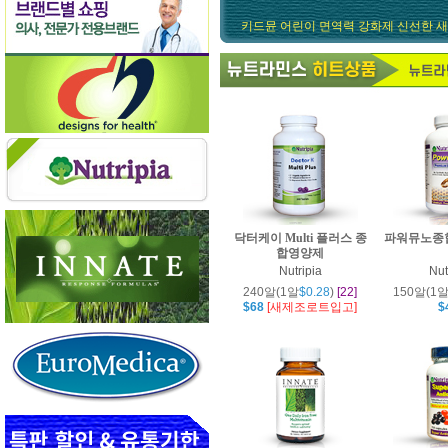
키드뮨 어린이 면역력 강화제 신선한 새
닥터K 멀티플러스, 파워뮤노 면역강화제,
더욱 강화된 효능과 간편한 블리스터 
최고 효능, 최고 가성비, 뉴트리피아 닥터
구매후기 작성만 하시면 무조건 보상금 
$100 이상 구매고객분께 무료 영양제 
닥터케이 Multi 플러스 종
파워뮤노종
합영양제
Nutripia
Nut
240알(1알
$0.28
)
[22]
150알(1
$68
[새제조로트입고]
$