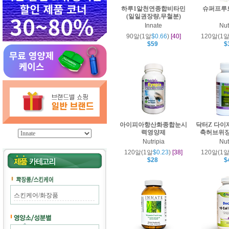
하루1알천연종합비타민
슈퍼프루
(일일권장량,무철분)
Innate
Nut
90알(1알
$0.66
)
[40]
120알(1
$59
$
아이피아항산화종합눈시
닥터Z 다이
력영양제
축허브위
Nutripia
Nut
120알(1알
$0.23
)
[38]
120알(1
$28
$
스킨케어/화장품